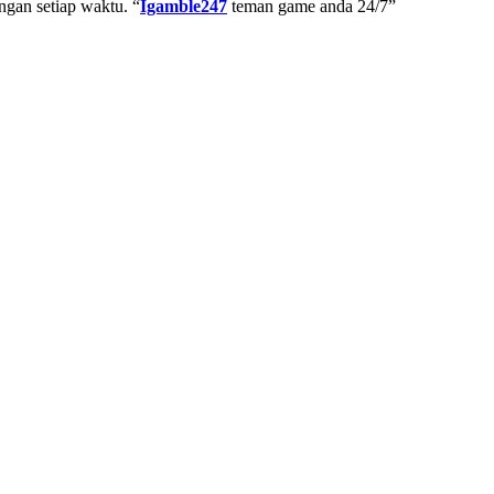
gan setiap waktu. “
Igamble247
teman game anda 24/7”