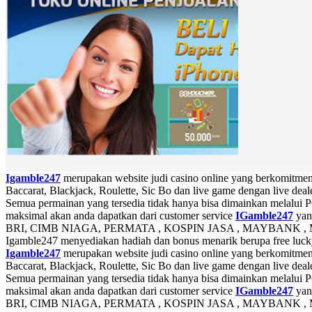
Igamble247
merupakan website judi casino online yang berkomitmen 
Baccarat, Blackjack, Roulette, Sic Bo dan live game dengan live de
Semua permainan yang tersedia tidak hanya bisa dimainkan melalui P
maksimal akan anda dapatkan dari customer service
IGamble247
yan
BRI, CIMB NIAGA, PERMATA , KOSPIN JASA , MAYBANK , 
Igamble247 menyediakan hadiah dan bonus menarik berupa free lucky
Igamble247
merupakan website judi casino online yang berkomitmen 
Baccarat, Blackjack, Roulette, Sic Bo dan live game dengan live de
Semua permainan yang tersedia tidak hanya bisa dimainkan melalui P
maksimal akan anda dapatkan dari customer service
IGamble247
yan
BRI, CIMB NIAGA, PERMATA , KOSPIN JASA , MAYBANK , 