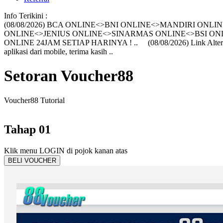
Info Terikini :
(08/08/2026)
BCA ONLINE<>BNI ONLINE<>MANDIRI ONLI
ONLINE<>JENIUS ONLINE<>SINARMAS ONLINE<>BSI O
ONLINE 24JAM SETIAP HARINYA ! ..
(08/08/2026)
Link Alte
aplikasi dari mobile, terima kasih ..
Setoran Voucher88
Voucher88 Tutorial
Tahap 01
Klik menu LOGIN di pojok kanan atas
BELI VOUCHER